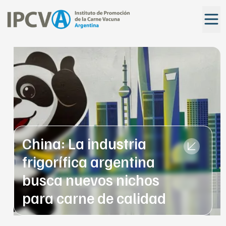
China: La industria
frigorífica argentina
busca nuevos nichos
para carne de calidad