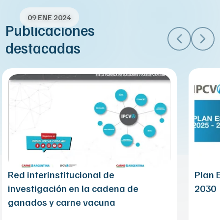
01 ENE 2024
09 ENE 2024
Publicaciones
destacadas
Previous s
Next
Red interinstitucional de
Plan 
investigación en la cadena de
2030
ganados y carne vacuna