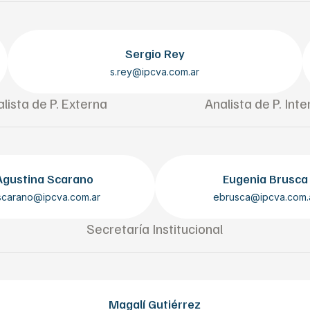
Sergio Rey
s.rey@ipcva.com.ar
lista de P. Externa
Analista de P. Inte
Agustina Scarano
Eugenia Brusca
scarano@ipcva.com.ar
ebrusca@ipcva.com.
Secretaría Institucional
Magalí Gutiérrez