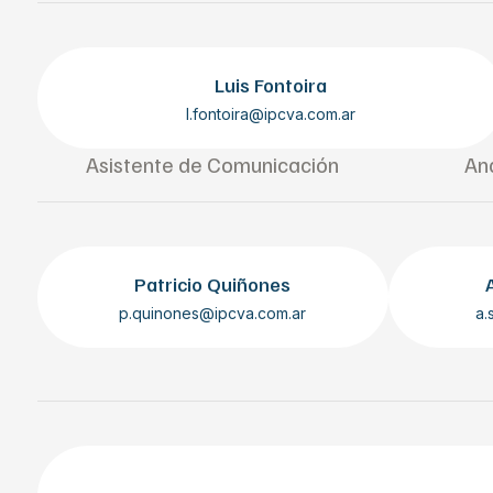
Luis Fontoira
l.fontoira@ipcva.com.ar
Asistente de Comunicación
Ana
Patricio Quiñones
p.quinones@ipcva.com.ar
a.