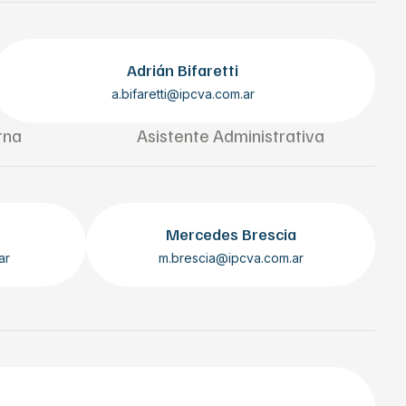
Adrián Bifaretti
a.bifaretti@ipcva.com.ar
rna
Asistente Administrativa
Mercedes Brescia
ar
m.brescia@ipcva.com.ar