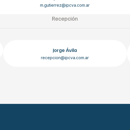
m.gutierrez@ipcva.com.ar
Recepción
Jorge Ávila
recepcion@ipcva.com.ar